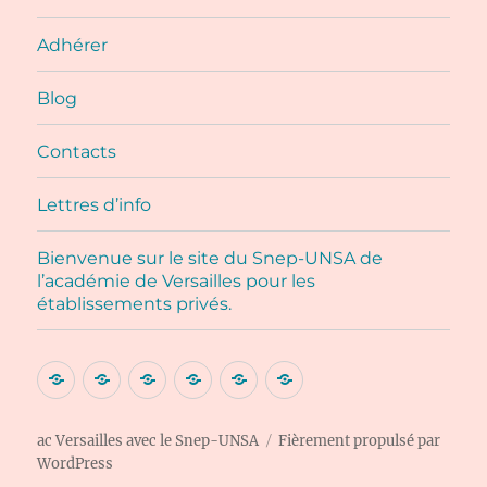
Adhérer
Blog
Contacts
Lettres d’info
Bienvenue sur le site du Snep-UNSA de
l’académie de Versailles pour les
établissements privés.
Accueil
Adhérer
Blog
Contacts
Lettres
Bienvenue
d’info
sur
le
ac Versailles avec le Snep-UNSA
Fièrement propulsé par
WordPress
site