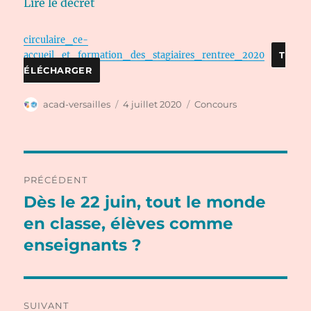
Lire le décret
circulaire_ce-
accueil_et_formation_des_stagiaires_rentree_2020
T
ÉLÉCHARGER
Auteur
Publié
Catégories
acad-versailles
4 juillet 2020
Concours
le
Navigation
PRÉCÉDENT
de
Dès le 22 juin, tout le monde
Publication
précédente :
en classe, élèves comme
l’article
enseignants ?
SUIVANT