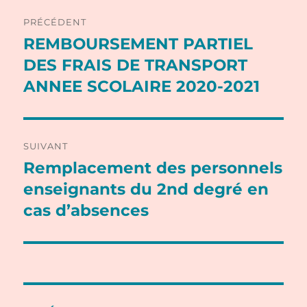
Navigation
PRÉCÉDENT
de
REMBOURSEMENT PARTIEL
Publication
précédente :
DES FRAIS DE TRANSPORT
l’article
ANNEE SCOLAIRE 2020-2021
SUIVANT
Remplacement des personnels
Publication
suivante :
enseignants du 2nd degré en
cas d’absences