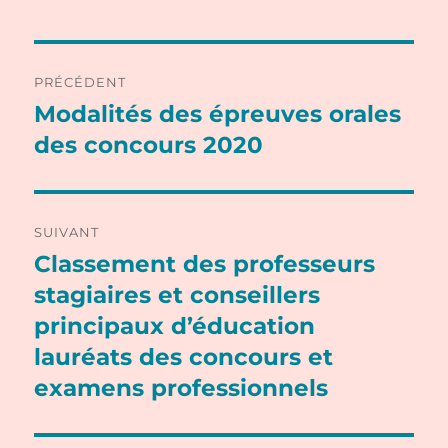
Navigation
PRÉCÉDENT
de
Modalités des épreuves orales
Publication
précédente :
des concours 2020
l’article
SUIVANT
Classement des professeurs
Publication
suivante :
stagiaires et conseillers
principaux d’éducation
lauréats des concours et
examens professionnels