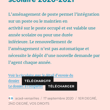
L’aménagement de poste permet l’intégration
sur un poste ou le maintien en
activité sur le poste occupé et est valable une
année scolaire ou pour une durée
inférieure. Le renouvellement de
l’aménagement n’est pas automatique et
nécessite le dépôt d’une nouvelle demande par
l’agent chaque année.
Voir la circulaire avec le détail d’envoie du
dossier
TÉLÉCHARGER
Le dossier à compléter
TÉLÉCHARGER
Auteur
Publié
Catégories
acad-versailles
17 septembre 2020
1ER DEGRÉ
,
le
2ND DEGRÉ
,
VOS DROITS