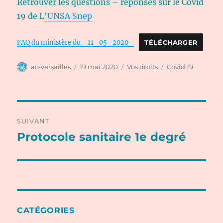
Retrouver les questions – réponses sur le Covid
19 de L
‘UNSA Snep
FAQ du ministère du _11_05_2020_
TÉLÉCHARGER
Auteur
Publié
Catégories
Étiquettes
ac-versailles
19 mai 2020
Vos droits
Covid 19
le
Navigation
SUIVANT
de
Protocole sanitaire 1e degré
Publication
suivante :
l’article
CATÉGORIES