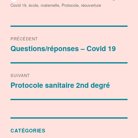
le
Covid 19
,
école
,
maternelle
,
Protocole
,
réouverture
Navigation
PRÉCÉDENT
de
Questions/réponses – Covid 19
Publication
précédente :
l’article
SUIVANT
Protocole sanitaire 2nd degré
Publication
suivante :
CATÉGORIES