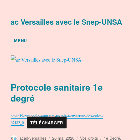
ac Versailles avec le Snep-UNSA
MENU
Protocole sanitaire 1e
degré
covid19-protocole-sanitaire-pour-la-r-ouverture-des-coles-
67182_0
TÉLÉCHARGER
Auteur
Publié
Catégories
Étiquettes
acad-versailles
20 mai 2020
Vos droits
1e Degré
,