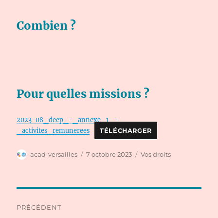
Combien ?
Pour quelles missions ?
2023-08_deep_-_annexe_1_-
_activites_remunerees
TÉLÉCHARGER
Auteur
Publié
Catégories
acad-versailles
7 octobre 2023
Vos droits
le
Navigation
PRÉCÉDENT