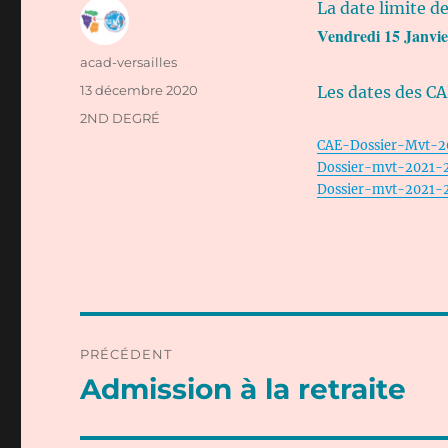
La date limite d
Vendredi 15 Janvie
Auteur
acad-versailles
Publié
13 décembre 2020
Les dates des CA
le
Catégories
2ND DEGRÉ
CAE-Dossier-Mvt-2
Dossier-mvt-2021-
Dossier-mvt-2021-2
Navigation
PRÉCÉDENT
de
Admission à la retraite
Publication
précédente :
l’article