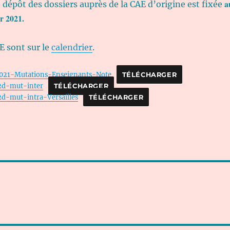
a
e dépôt des dossiers auprès de la CAE d’origine est fixée
r 2021.
E sont sur le
calendrier
.
021-Mutations-Enseignants-Note
TÉLÉCHARGER
2d-mut-inter
TÉLÉCHARGER
d-mut-intra-Versailles
TÉLÉCHARGER