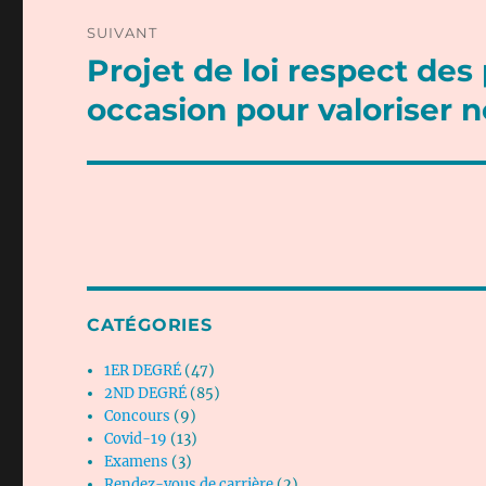
SUIVANT
Projet de loi respect des
Publication
suivante :
occasion pour valoriser n
CATÉGORIES
1ER DEGRÉ
(47)
2ND DEGRÉ
(85)
Concours
(9)
Covid-19
(13)
Examens
(3)
Rendez-vous de carrière
(2)