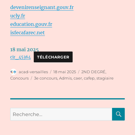
devenirenseignant.gouv.fr
ucly.fr
education.gouv.fr
isfecafarec.net
18 mai 2025
cir_45364
TÉLÉCHARGER
Auteur
Publié
Catégories
acad-versailles
18 mai 2025
2ND DEGRÉ
,
le
Étiquettes
Concours
3e concours
,
Admis
,
caer
,
cafep
,
stagiaire
RE
Recherche
pour :