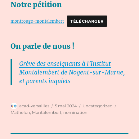
Notre pétition
montrouge-montalembert
TÉLÉCHARGER
On parle de nous !
Grève des enseignants à l’Institut
Montalembert de Nogent-sur-Marne,
et parents inquiets
Auteur
Publié
Catégories
Étiquette
acad-versailles
5 mai 2024
Uncategorized
le
Mathelon
,
Montalembert
,
nomination