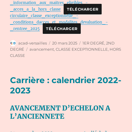
_information_aux_maitres_eligibles_-
_acces_a_la_hors_classe
TÉLÉCHARGER
circulaire_classe_exceptionnelle_-
_conditions_dacces_et_modalites_devaluation_-
_rentree_2025
TÉLÉCHARGER
Auteur
Publié
Catégories
acad-versailles
20 mars 2025
1ER DEGRÉ
,
2ND
le
Étiquettes
DEGRÉ
avancement
,
CLASSE EXCEPTIONNELLE
,
HORS
CLASSE
Carrière : calendrier 2022-
2023
AVANCEMENT D’ECHELON A
L’ANCIENNETE