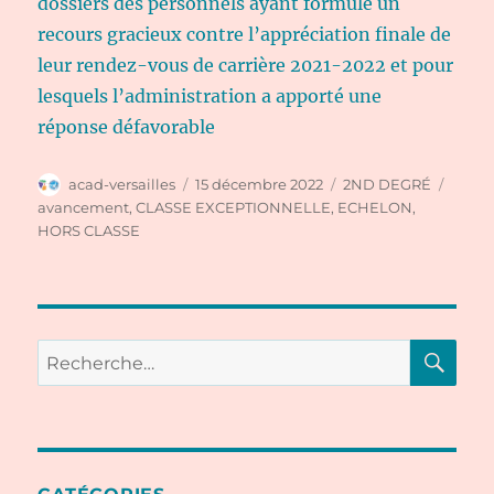
dossiers des personnels ayant formulé un
recours gracieux contre l’appréciation finale de
leur rendez-vous de carrière 2021-2022 et pour
lesquels l’administration a apporté une
réponse défavorable
Auteur
Publié
Catégories
Étiqu
acad-versailles
15 décembre 2022
2ND DEGRÉ
le
avancement
,
CLASSE EXCEPTIONNELLE
,
ECHELON
,
HORS CLASSE
RE
Recherche
pour :